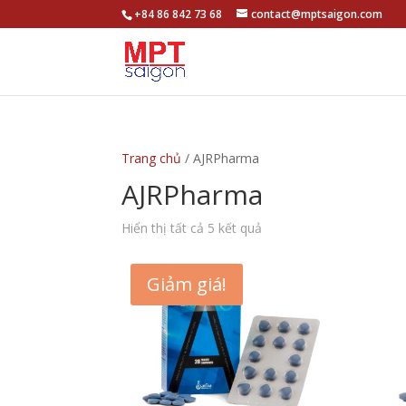
+84 86 842 73 68
contact@mptsaigon.com
Trang chủ
/ AJRPharma
AJRPharma
Hiển thị tất cả 5 kết quả
Giảm giá!