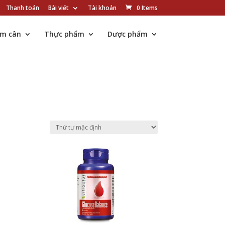
Thanh toán
Bài viết
Tài khoản
0 Items
ảm cân
Thực phẩm
Dược phẩm