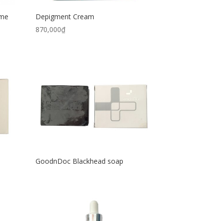
ume
Depigment Cream
870,000
₫
GoodnDoc Blackhead soap