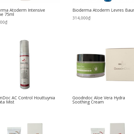
erma Atoderm Intensive
Bioderma Atoderm Levres Ba
e 75ml
314,000
₫
000
₫
nDoc AC Control Houttuynia
Goodndoc Aloe Vera Hydra
ta Mist
Soothing Cream