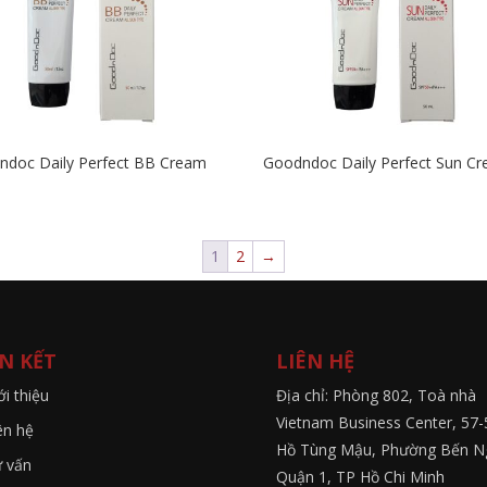
ndoc Daily Perfect BB Cream
Goodndoc Daily Perfect Sun C
1
2
→
ÊN KẾT
LIÊN HỆ
ới thiệu
Địa chỉ: Phòng 802, Toà nhà
Vietnam Business Center, 57-
ên hệ
Hồ Tùng Mậu, Phường Bến N
 vấn
Quận 1, TP Hồ Chi Minh