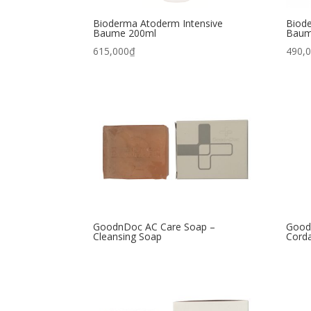
Bioderma Atoderm Intensive
Biod
Baume 200ml
Baum
615,000
₫
490,
GoodnDoc AC Care Soap –
Good
Cleansing Soap
Corda