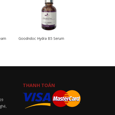
ream
Goodndoc Hydra B5 Serum
THANH TOÁN
59
ghé,