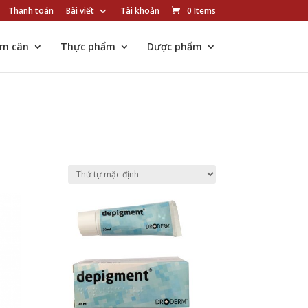
Thanh toán
Bài viết
Tài khoản
0 Items
ảm cân
Thực phẩm
Dược phẩm