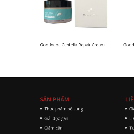
Goodndoc Centella Repair Cream
Good
SẢN PHẨM
LI
Thực phẩm bổ sung
Gi
Giải độc gan
Li
Giảm cân
Tư