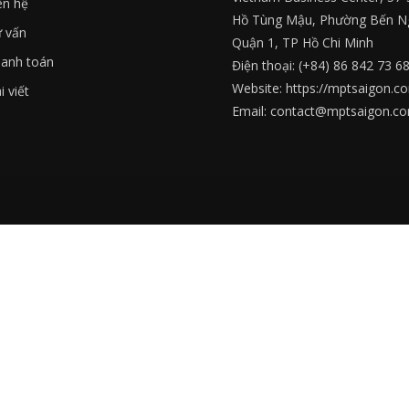
ên hệ
Hồ Tùng Mậu, Phường Bến N
 vấn
Quận 1, TP Hồ Chi Minh
anh toán
Điện thoại: (+84) 86 842 73 6
Website: https://mptsaigon.c
i viết
Email: contact@mptsaigon.c