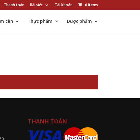
Thanh toán
Bài viết
Tài khoản
0 Items
ảm cân
Thực phẩm
Dược phẩm
THANH TOÁN
59