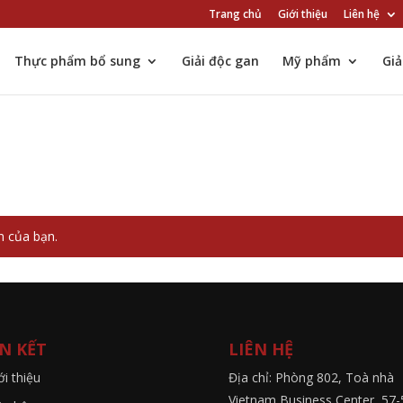
Trang chủ
Giới thiệu
Liên hệ
Thực phẩm bổ sung
Giải độc gan
Mỹ phẩm
Gi
n của bạn.
ÊN KẾT
LIÊN HỆ
ới thiệu
Địa chỉ: Phòng 802, Toà nhà
Vietnam Business Center, 57-