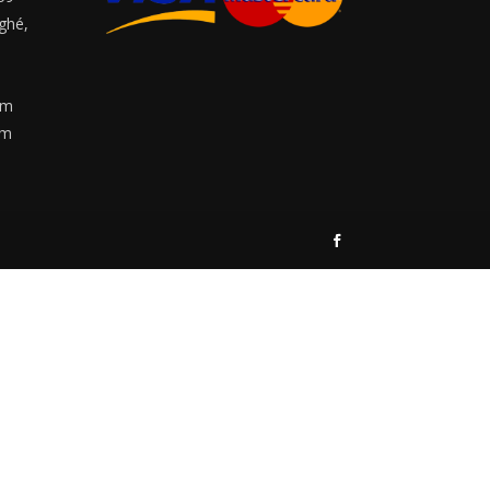
ghé,
8
om
om