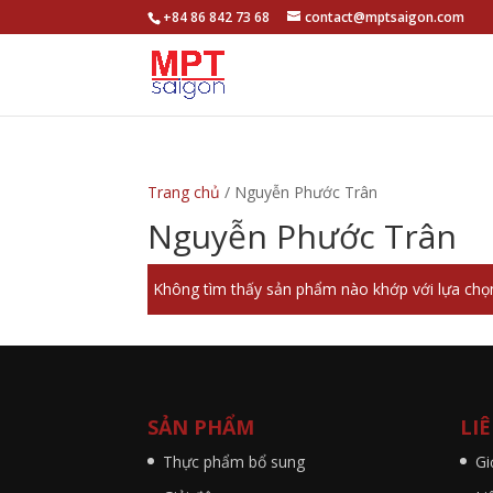
+84 86 842 73 68
contact@mptsaigon.com
Trang chủ
/ Nguyễn Phước Trân
Nguyễn Phước Trân
Không tìm thấy sản phẩm nào khớp với lựa chọ
SẢN PHẨM
LI
Thực phẩm bổ sung
Gi