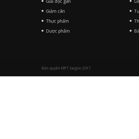
Giải độc gan
Li
Giảm cân
Tư
Thực phẩm
Th
Dược phẩm
Bà
Bản quyền MPT Saigon 2017