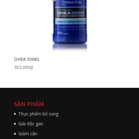
DHEA 50MG
363,000
₫
SẢN PHẨM
Thực phẩm bổ sung
Giải độc gan
Giảm cân