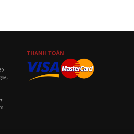
THANH TOÁN
59
ghé,
8
om
om