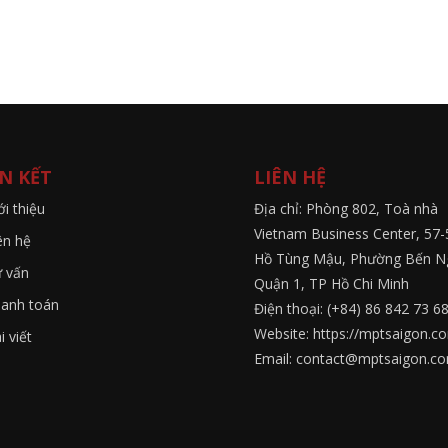
ÊN KẾT
LIÊN HỆ
ới thiệu
Địa chỉ: Phòng 802, Toà nhà
Vietnam Business Center, 57-
ên hệ
Hồ Tùng Mậu, Phường Bến N
 vấn
Quận 1, TP Hồ Chi Minh
anh toán
Điện thoại: (+84) 86 842 73 6
Website: https://mptsaigon.c
i viết
Email: contact@mptsaigon.c