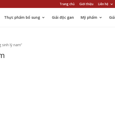
Trang chủ
Giới thiệu
Liên hệ
Thực phẩm bổ sung
Giải độc gan
Mỹ phẩm
Gi
 sinh lý nam”
am