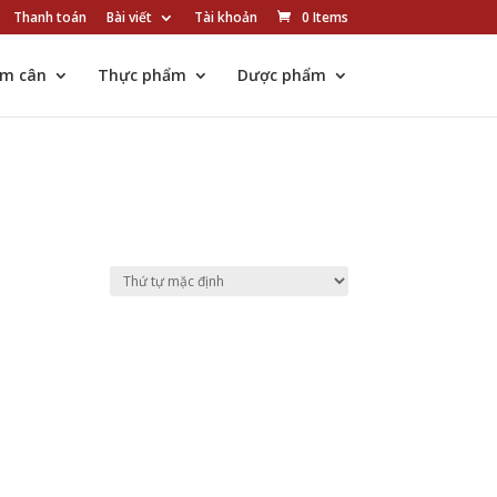
Thanh toán
Bài viết
Tài khoản
0 Items
ảm cân
Thực phẩm
Dược phẩm