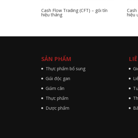
Cash Flow Trading (CFT) – gói tín
Cash 
hiệu tháng
hiệu 
SẢN PHẨM
LI
Thực phẩm bổ sung
Gi
Giải độc gan
Li
Giảm cân
Tư
Thực phẩm
Th
Dược phẩm
Bà