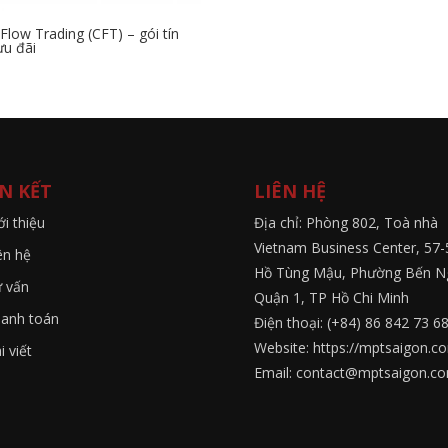
Flow Trading (CFT) – gói tín
ưu đãi
ÊN KẾT
LIÊN HỆ
ới thiệu
Địa chỉ: Phòng 802, Toà nhà
Vietnam Business Center, 57-
ên hệ
Hồ Tùng Mậu, Phường Bến N
 vấn
Quận 1, TP Hồ Chi Minh
anh toán
Điện thoại: (+84) 86 842 73 6
Website: https://mptsaigon.c
i viết
Email: contact@mptsaigon.c