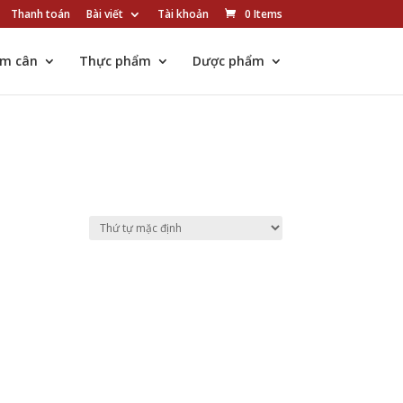
Thanh toán
Bài viết
Tài khoản
0 Items
ảm cân
Thực phẩm
Dược phẩm