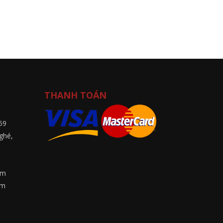
THANH TOÁN
59
ghé,
8
om
om