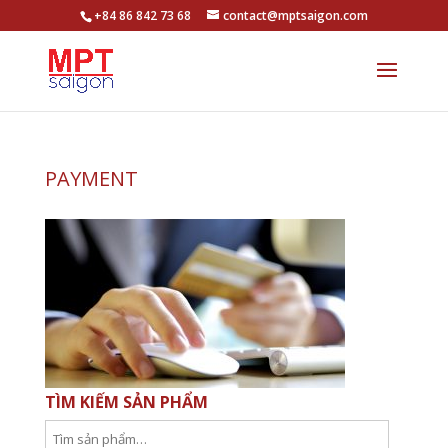
+84 86 842 73 68
contact@mptsaigon.com
PAYMENT
TÌM KIẾM SẢN PHẨM