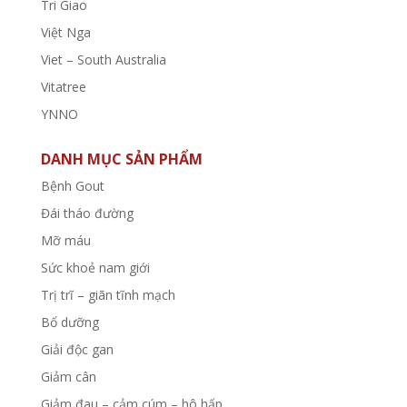
Tri Giao
Việt Nga
Viet – South Australia
Vitatree
YNNO
DANH MỤC SẢN PHẨM
Bệnh Gout
Đái tháo đường
Mỡ máu
Sức khoẻ nam giới
Trị trĩ – giãn tĩnh mạch
Bổ dưỡng
Giải độc gan
Giảm cân
Giảm đau – cảm cúm – hô hấp