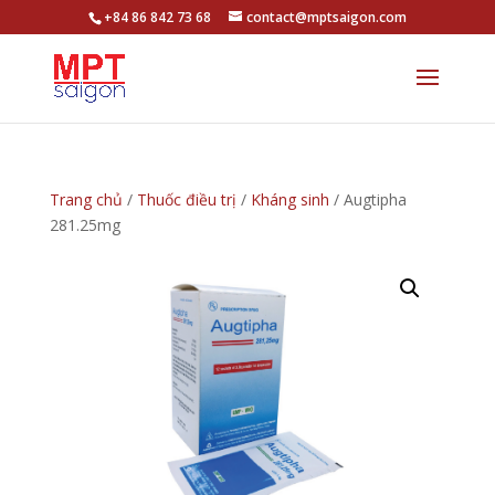
+84 86 842 73 68
contact@mptsaigon.com
Trang chủ
/
Thuốc điều trị
/
Kháng sinh
/ Augtipha
281.25mg