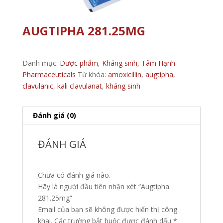
AUGTIPHA 281.25MG
Danh mục:
Dược phẩm
,
Kháng sinh
,
Tâm Hạnh
Pharmaceuticals
Từ khóa:
amoxicillin
,
augtipha
,
clavulanic
,
kali clavulanat
,
kháng sinh
Đánh giá (0)
ĐÁNH GIÁ
Chưa có đánh giá nào.
Hãy là người đầu tiên nhận xét “Augtipha
281.25mg”
Email của bạn sẽ không được hiển thị công
khai.
Các trường bắt buộc được đánh dấu
*