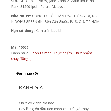
SDN.BHD. Lot 115629, Jalan Zarib 2, Zarib Industrial
Park, 31500 Ipoh, Perak, Malaysia
Nhà NK-PP:
CÔNG TY CỔ PHẦN ĐẦU TƯ XÂY DỰNG
KIDOHU GREEN 6K, Bến Cần Giuộc, P.13, Q.8, TP.HCM
Hạn sử dụng:
Xem trên bao bì
Mã:
10050
Danh mục:
Kidohu Green
,
Thực phẩm
,
Thực phẩm
chay đông lạnh
Đánh giá (0)
ĐÁNH GIÁ
Chưa có đánh giá nào.
Hãy là người đầu tiên nhận xét “Đùi gà chay”