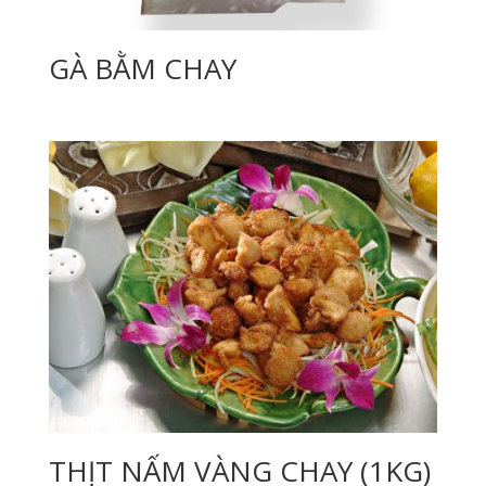
GÀ BẰM CHAY
THỊT NẤM VÀNG CHAY (1KG)