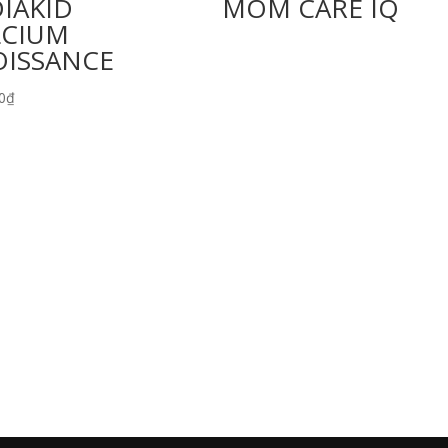
IAKID
MOM CARE IQ
LCIUM
OISSANCE
0
₫