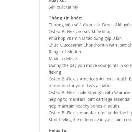
Xuất xứ:
Sản xuất tại Mỹ
Thông tin khác:
Thương hiệu số 1 được các Dược sĩ khuyê
Osteo Bi-Flex cho sức khỏe khớp
Phối hợp Vitamin D tác dụng gấp 3 lần
Chứa Glucosamin Chondrointin with Joint Sh
Range of Motion
Made to Move
During the day you move your joints in so m
flexing
Osteo Bi-Flex is America’s #1 Joint Health 
of motion for your day’s activities.
Osteo Bi-Flex Triple Strength with Vitamine
helping to maintain joint cartilage essentia
help maintain healthy bones in adults.
Osteo Bi-Flex is manufactured under the hig
Start feeling the difference in your joint co
Helps to: