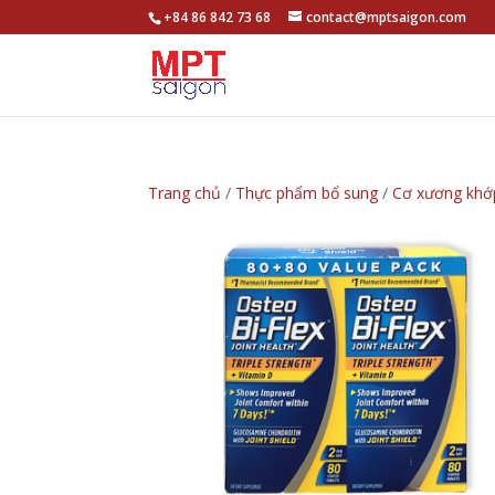
+84 86 842 73 68
contact@mptsaigon.com
Trang chủ
/
Thực phẩm bổ sung
/
Cơ xương khớ