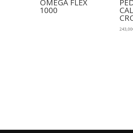
OMEGA FLEX
PED
1000
CA
CR
243,00