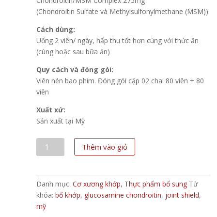
Chondroitin/MSM Complex 275mg
(Chondroitin Sulfate và Methylsulfonylmethane (MSM))
Cách dùng:
Uống 2 viên/ ngày, hấp thu tốt hơn cùng với thức ăn
(cùng hoặc sau bữa ăn)
Quy cách và đóng gói:
Viên nén bao phim. Đóng gói cặp 02 chai 80 viên + 80
viên
Xuất xứ:
Sản xuất tại Mỹ
Osteo
Thêm vào giỏ
Bi-
Flex
số
Danh mục:
Cơ xương khớp
,
Thực phẩm bổ sung
Từ
lượng
khóa:
bổ khớp
,
glucosamine chondroitin
,
joint shield
,
mỹ