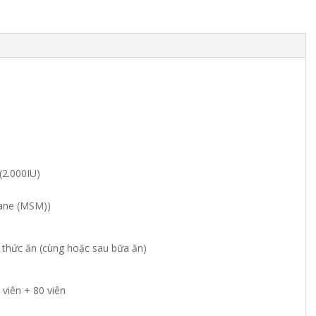
(2.000IU)
hane (MSM))
i thức ăn (cùng hoặc sau bữa ăn)
 viên + 80 viên