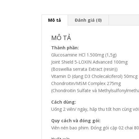
Mô tả
Đánh giá (0)
MÔ TẢ
Thành phần:
Glucosamine HCl 1.500mg (1,5g)
Joint Shield 5-LOXIN Advanced 100mg
(Boswellia serrata Extract (resin))
Vitamin D (dạng D3 Cholecalciferol) 50mcg 
Chondroitin/MSM Complex 275mg
(Chondroitin Sulfate và Methylsulfonylmet
Cách dùng:
Uống 2 viên/ ngày, hấp thu tốt hơn cùng vớ
Quy cách và đóng gói:
Viên nén bao phim. Đóng gói cặp 02 chai 80