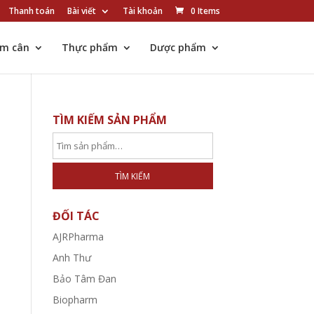
Thanh toán
Bài viết
Tài khoản
0 Items
ảm cân
Thực phẩm
Dược phẩm
TÌM KIẾM SẢN PHẨM
TÌM KIẾM
ĐỐI TÁC
AJRPharma
Anh Thư
Bảo Tâm Đan
Biopharm