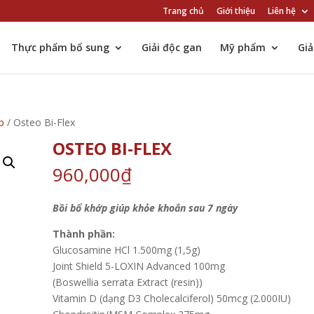
Trang chủ
Giới thiệu
Liên hệ
Thực phẩm bổ sung
Giải độc gan
Mỹ phẩm
Gi
p
/ Osteo Bi-Flex
OSTEO BI-FLEX
960,000
₫
Bồi bổ khớp giúp khỏe khoắn sau 7 ngày
Thành phần:
Glucosamine HCl 1.500mg (1,5g)
Joint Shield 5-LOXIN Advanced 100mg
(Boswellia serrata Extract (resin))
Vitamin D (dạng D3 Cholecalciferol) 50mcg (2.000IU)