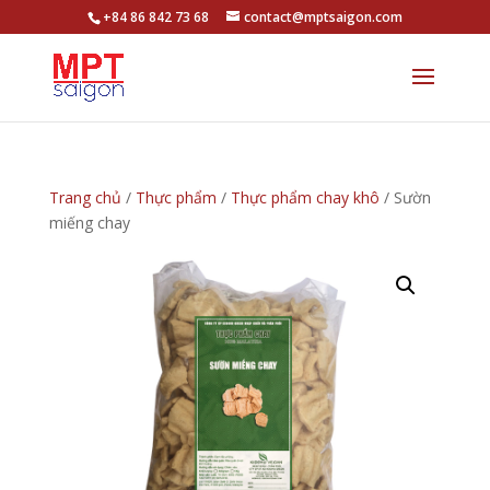
+84 86 842 73 68
contact@mptsaigon.com
Trang chủ
/
Thực phẩm
/
Thực phẩm chay khô
/ Sườn
miếng chay