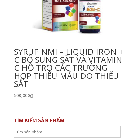
SYRUP NMI – LIQUID IRON +
C BỔ SUNG SẮT VÀ VITAMIN
C HỖ TRỢ CÁC TRƯỜNG
HỢP THIẾU MÁU DO THIẾU
SẮT
500,000
₫
TÌM KIẾM SẢN PHẨM