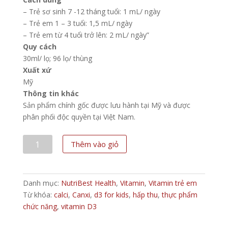
– Trẻ sơ sinh 7 -12 tháng tuổi: 1 mL/ ngày
– Trẻ em 1 – 3 tuổi: 1,5 mL/ ngày
– Trẻ em từ 4 tuổi trở lên: 2 mL/ ngày”
Quy cách
30ml/ lọ; 96 lọ/ thùng
Xuất xứ
Mỹ
Thông tin khác
Sản phẩm chính gốc được lưu hành tại Mỹ và được
phân phối độc quyền tại Việt Nam.
Syrup
Thêm vào giỏ
uống
bổ
sung
Danh mục:
NutriBest Health
,
Vitamin
,
Vitamin trẻ em
Vitamin
Từ khóa:
calci
,
Canxi
,
d3 for kids
,
hấp thu
,
thực phẩm
D3,
chức năng
,
vitamin D3
hỗ
trợ