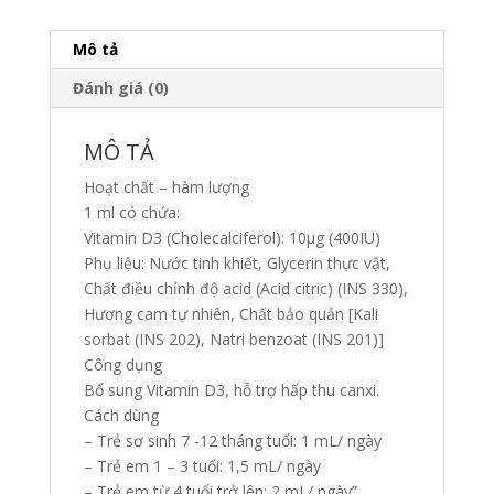
tăng
hấp
Mô tả
thụ
Đánh giá (0)
canxi
NMI
-
MÔ TẢ
D3
Hoạt chất – hàm lượng
FOR
1 ml có chứa:
KIDS
Vitamin D3 (Cholecalciferol): 10μg (400IU)
số
Phụ liệu: Nước tinh khiết, Glycerin thực vật,
lượng
Chất điều chỉnh độ acid (Acid citric) (INS 330),
Hương cam tự nhiên, Chất bảo quản [Kali
sorbat (INS 202), Natri benzoat (INS 201)]
Công dụng
Bổ sung Vitamin D3, hỗ trợ hấp thu canxi.
Cách dùng
– Trẻ sơ sinh 7 -12 tháng tuổi: 1 mL/ ngày
– Trẻ em 1 – 3 tuổi: 1,5 mL/ ngày
– Trẻ em từ 4 tuổi trở lên: 2 mL/ ngày”