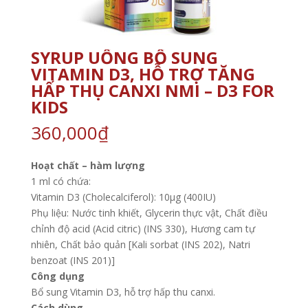
SYRUP UỐNG BỔ SUNG
VITAMIN D3, HỖ TRỢ TĂNG
HẤP THỤ CANXI NMI – D3 FOR
KIDS
360,000
₫
Hoạt chất – hàm lượng
1 ml có chứa:
Vitamin D3 (Cholecalciferol): 10μg (400IU)
Phụ liệu: Nước tinh khiết, Glycerin thực vật, Chất điều
chỉnh độ acid (Acid citric) (INS 330), Hương cam tự
nhiên, Chất bảo quản [Kali sorbat (INS 202), Natri
benzoat (INS 201)]
Công dụng
Bổ sung Vitamin D3, hỗ trợ hấp thu canxi.
Cách dùng