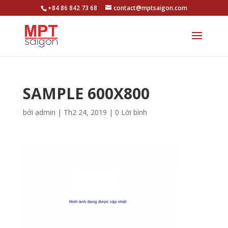
+84 86 842 73 68
contact@mptsaigon.com
SAMPLE 600X800
bởi
admin
|
Th2 24, 2019
|
0 Lời bình