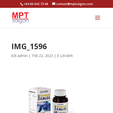
+84 86 842 73 68
contact@mptsaigon.com
IMG_1596
bởi
admin
|
Th8 22, 2023
|
0 Lời bình