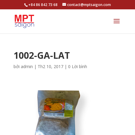
+84 86 842 73 68
contact@mptsaigon.com
1002-GA-LAT
bởi
admin
|
Th2 10, 2017
|
0 Lời bình