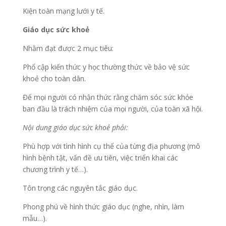
Kiện toàn mạng lưới y tế.
Giáo dục sức khoẻ
Nhằm đạt được 2 mục tiêu:
Phổ cập kiến thức y học thường thức về bảo vệ sức
khoẻ cho toàn dân.
Để mọi người có nhận thức rằng chăm sóc sức khỏe
ban đầu là trách nhiệm của mọi người, của toàn xã hội.
Nội dung giáo dục sức khoẻ phải:
Phù hợp với tình hình cụ thể của từng địa phương (mô
hình bệnh tật, vấn đề ưu tiên, việc triển khai các
chương trình y tế…).
Tôn trọng các nguyên tắc giáo dục.
Phong phú về hình thức giáo dục (nghe, nhìn, làm
mẫu…).