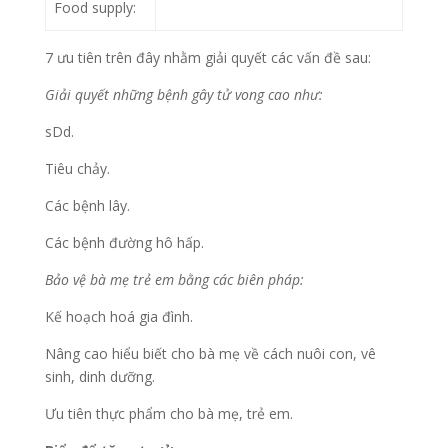
Food supply:
7 ưu tiên trên đây nhằm giải quyết các vấn đề sau:
Giải quyết những bệnh gây tử vong cao như:
sDd.
Tiêu chảy.
Các bệnh lây.
Các bệnh đường hô hấp.
Bảo vệ bà mẹ trẻ em bằng các biên pháp:
Kế hoạch hoá gia đình.
Nâng cao hiểu biết cho bà mẹ về cách nuôi con, vê
sinh, dinh dưỡng.
Ưu tiên thực phẩm cho bà mẹ, trẻ em.