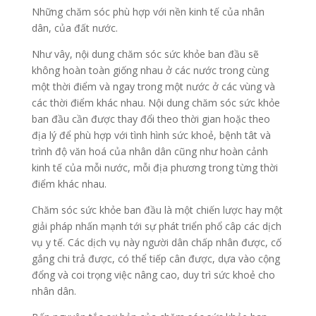
Những chăm sóc phù hợp với nền kinh tế của nhân
dân, của đất nước.
Như vây, nội dung chăm sóc sức khỏe ban đầu sẽ
không hoàn toàn giống nhau ở các nước trong cùng
một thời điểm và ngay trong một nước ở các vùng và
các thời điểm khác nhau. Nội dung chăm sóc sức khỏe
ban đầu cần được thay đổi theo thời gian hoặc theo
địa lý để phù hợp với tình hình sức khoẻ, bệnh tât và
trình độ văn hoá của nhân dân cũng như hoàn cảnh
kinh tế của mỗi nước, mỗi địa phương trong từng thời
điểm khác nhau.
Chăm sóc sức khỏe ban đầu là một chiến lược hay một
giải pháp nhấn mạnh tới sự phát triển phổ câp các dịch
vụ y tế. Các dịch vụ này người dân chấp nhân được, cố
gắng chi trả được, có thể tiếp cân được, dựa vào cộng
đổng và coi trọng việc nâng cao, duy trì sức khoẻ cho
nhân dân.