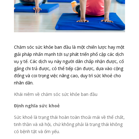
Chăm sóc sức khỏe ban đầu là một chiến lược hay một
giải pháp nhấn mạnh tới sự phát triển phổ cập các dịch
vụ y tế. Các dịch vụ này người dân chấp nhận được, cố
gắng chi trả được, có thể tiếp cận được, dựa vào cộng
đổng và coi trọng việc nâng cao, duy trì sức khoẻ cho
nhân dân.
Khái niêm về chăm sóc sức khỏe ban đầu
Định nghĩa sức khoẻ
Sức khoẻ là trạng thái hoàn toàn thoải mái về thể chất,
tinh thần và xã hội, chứ không phải là trạng thái không
có bệnh tật và ốm yếu.