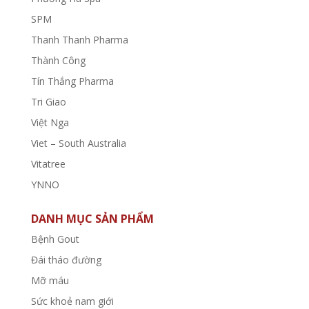
SPM
Thanh Thanh Pharma
Thành Công
Tín Thắng Pharma
Tri Giao
Việt Nga
Viet – South Australia
Vitatree
YNNO
DANH MỤC SẢN PHẨM
Bệnh Gout
Đái tháo đường
Mỡ máu
Sức khoẻ nam giới