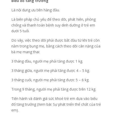
Biểu đổ tăng trưởng
Là nội dung ưu tiên hàng đầu.
Là biên pháp chủ yếu để theo dõi, phát hiên, phòng
chống và thanh toán bệnh suy dinh dưỡng ở trẻ em
dưới 5 tuổi.
Do vây, việc theo dõi phải được bắt đầu từ khi trẻ còn
nằm trong bụng mẹ, bằng cách theo dõi cân nặng của
bà mẹ mang thai:
3 tháng đầu, người mẹ phải tăng được 1 kg.
3 tháng giữa, người mẹ phải tăng được 4 – 5 kg.
3 tháng cuối, người mẹ phải tăng được 5 – 6 kg.
Trong 9 tháng, người mẹ phải tăng được trên 12 kg.
Tiến hành và đánh giá sức khoẻ trẻ em dựa vào biểu
đổ tăng trưởng (Xem bài: Sự phát triển thể chất của trẻ
em).