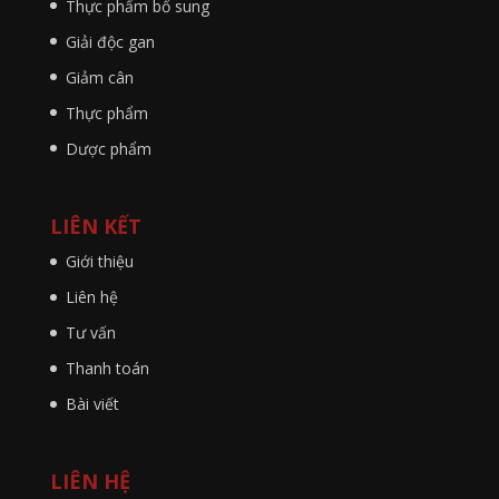
Thực phẩm bổ sung
Giải độc gan
Giảm cân
Thực phẩm
Dược phẩm
LIÊN KẾT
Giới thiệu
Liên hệ
Tư vấn
Thanh toán
Bài viết
LIÊN HỆ