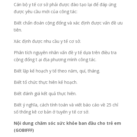
Cán bộ y tế cơ sở phải được đào tạo lại để đáp ứng
được yêu cầu mới của công tác:
Biết chẩn đoán cộng đổng và xác định được vấn đề ưu
tiên.
Xác định được nhu cầu y tế cơ sở.
Phân tích nguyên nhân vấn đề y tế dựa trên điều tra
cộng đổng t ại địa phương mình công tác.
Biết lập kế hoạch y tế theo năm, quí, tháng.
Biết tổ chức thực hiên kế hoạch.
Biết đánh giá kết quả thực hiên.
Biết ý nghĩa, cách tính toán và viết báo cáo về 25 chỉ
số thống kê cơ bản ở tuyến y tế cơ sở.
Nội dung chăm sóc sức khỏe ban đầu cho trẻ em
(GOBIFFF)