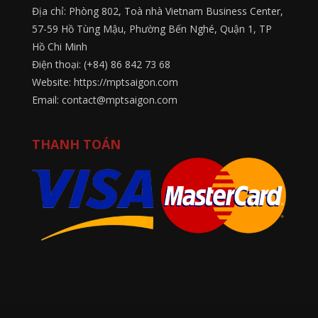
Địa chỉ: Phòng 802, Toà nhà Vietnam Business Center,
57-59 Hồ Tùng Mậu, Phường Bến Nghé, Quận 1, TP
Hồ Chi Minh
Điện thoại: (+84) 86 842 73 68
Website: https://mptsaigon.com
Email: contact@mptsaigon.com
THANH TOÁN