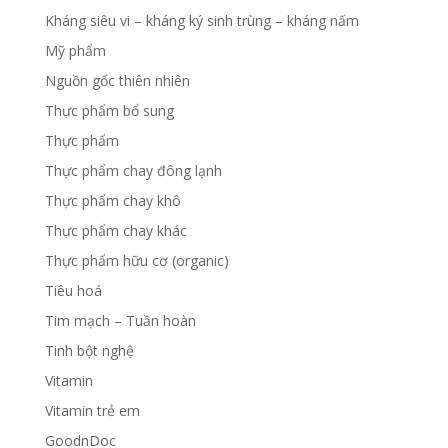
Kháng siêu vi – kháng ký sinh trùng – kháng nấm
Mỹ phẩm
Nguồn gốc thiên nhiên
Thực phẩm bổ sung
Thực phẩm
Thực phẩm chay đông lạnh
Thực phẩm chay khô
Thực phẩm chay khác
Thực phẩm hữu cơ (organic)
Tiêu hoá
Tim mạch – Tuần hoàn
Tinh bột nghệ
Vitamin
Vitamin trẻ em
GoodnDoc