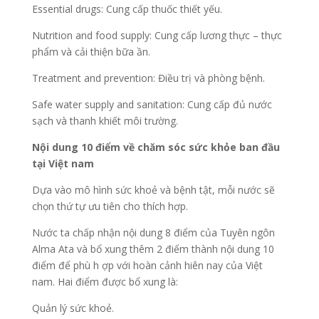
Essential drugs: Cung cấp thuốc thiết yếu.
Nutrition and food supply: Cung cấp lương thực – thực
phẩm và cải thiện bữa ần.
Treatment and prevention: Điều trị và phòng bệnh.
Safe water supply and sanitation: Cung cấp đủ nước
sạch và thanh khiết môi trường.
Nội dung 10 điểm về chăm sóc sức khỏe ban đầu
tại Việt nam
Dựa vào mô hình sức khoẻ và bệnh tật, mỗi nước sẽ
chọn thứ tự ưu tiên cho thích hợp.
Nước ta chấp nhận nội dung 8 điểm của Tuyên ngôn
Alma Ata và bổ xung thêm 2 điểm thành nội dung 10
điểm để phù h ợp với hoàn cảnh hiên nay của Việt
nam. Hai điểm được bổ xung là:
Quản lý sức khoẻ.