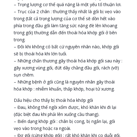
– Trọng lượng cơ thể quá nặng là một yếu tố thuận lơi.
– Trục của 2 chân : thường thấy nhất là gối bị vẹo vào
trong (tất cả trọng lượng của cơ thể sẽ dồn hết vào
phía trong đầu gối làm tăng sức nặng đè lên khoang
trong gối) thường dẫn đến thoái hóa khớp gối ở bên
trong.
– Đôi khi không có bất cứ nguyên nhân nào, khớp gối
sẽ bị thoái hóa khi lớn tuổi.
– Những chấn thương gây thoái hóa khớp gối sau này :
gãy xương vùng gối, đứt dây chằng đầu gối, rách (vỡ)
sụn chêm.
– Những bệnh ở gối cũng là nguyên nhân gây thoái
hóa khớp : nhiễm khuẩn, thấp khớp, hoại tử xương.
Dấu hiệu cho thấy bị thoái hóa khớp gối
– Đau, không thể ngồi xổm được, khó khăn khi đi lại
(đặc biệt đau khi phải lên xuống cầu thang).
– Biến dạng khớp gối : chân bị cong, bị ngắn lại, gối
vẹo vào trong hoặc ra ngoài.
– Đơ gối (cứng khớp gối) : rất khó khăn khi co duỗi gối.