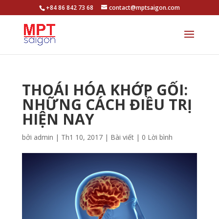
+84 86 842 73 68
contact@mptsaigon.com
THOÁI HÓA KHỚP GỐI:
NHỮNG CÁCH ĐIỀU TRỊ
HIỆN NAY
bởi
admin
|
Th1 10, 2017
|
Bài viết
|
0 Lời bình